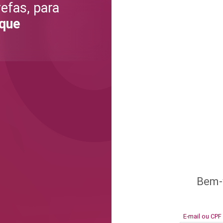
efas, para
 que
Bem-v
E-mail ou CPF